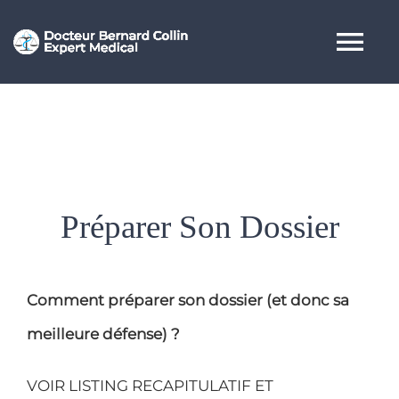
Passer
au
Tog
contenu
Nav
ACCUEIL
QUI EST BERNARD COLLIN
Préparer Son Dossier
EXPERTISE MEDICALE
MEDECINE DE RECOURS
Comment préparer son dossier (et donc sa
meilleure défense) ?
BIBLIOTHEQUE
VOIR LISTING RECAPITULATIF ET